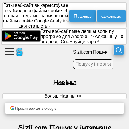
Гэты вэб-сайт выкарыстоўвае
неабходныя файлы cookie. З
Прыняць
адмовіцца
вашай згоды мы размяшчаем
файлы cookie Google Analytics
Стварыце
для статыстыкі.
старонку
Гэты вэб-сайт мае лепшы вопыт у
праграме для Android =>
Адкрыць у
x
андроід
|
Спампуйце зараз!
Стварыць
групу
Slzii.com Пошук
Артыкулы
Навіны
Парадак
дня
больш Навіны >>
Працягвайце з Google
забавы
Сацыяльная
Slzii.com Пошук у інтэрнэце
сетка