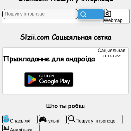
Навіны
Webmap
Бясплатныя
Slzii.com Сацыяльная сетка
абразкі
Сацыяльная
ChatGPT
сетка >>
Прыкладанне для андроіда
Вікі
Кантакты
гульні
Што ты робіш
Пошук
у
Спасылкі
гульні
Пошук у інтэрнэце
інтэрнэце
Аналітыка