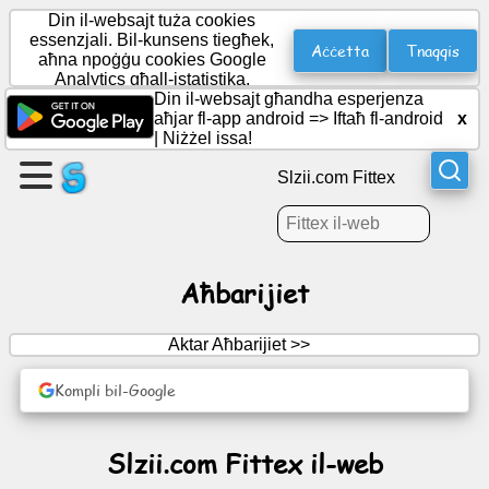
Din il-websajt tuża cookies
essenzjali. Bil-kunsens tiegħek,
Aċċetta
Tnaqqis
aħna npoġġu cookies Google
Analytics għall-istatistika.
Oħloq
Din il-websajt għandha esperjenza
paġna
aħjar fl-app android =>
Iftaħ fl-android
x
|
Niżżel issa!
Oħloq
Slzii.com Fittex
grupp
Artikoli
Aħbarijiet
Aġenda
Aktar Aħbarijiet >>
Divertiment
Kompli bil-Google
Netwerk
Slzii.com Fittex il-web
Soċjali