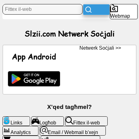
Aħbarijiet
Webmap
Ikoni
Slzii.com Netwerk Soċjali
b'xejn
ChatGPT
Netwerk Soċjali >>
App Android
Wiki
Kuntatti
Logħob
X'qed tagħmel?
Fittex
il-
Links
Logħob
Fittex il-web
web
Analytics
Email / Webmail b'xejn