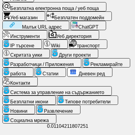
Безплатна
Безплатна електронна поща / уеб поща
електронна
Уеб магазин
Безплатен поддомейн
поща
/
Малък URL адрес
ChatGPT
уеб
Инструменти
Уеб директория
поща
IP търсене
Wiki
транспорт
Анализ
Скритата уики
Други проекти
Разработчици / Приложения
Рекламирайте
Уеб
работа
Статии
Дневен ред
магазин
Контакти
Разработчици
Система за управление на съдържанието
/
Безплатни икони
Типове потребители
Приложения
Новини
Развлечение
Инструменти
Социална мрежа
0.01104211807251
работа