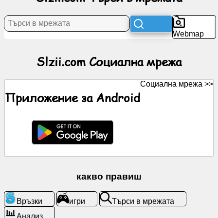
Новини
Webmap
Безплатни
Slzii.com Социална мрежа
икони
Социална мрежа >>
ChatGPT
Приложение за Android
Wiki
Контакти
игри
какво правиш
Търси
в
Връзки
игри
Търси в мрежата
мрежата
Анализ