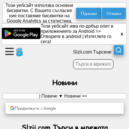
Този уебсайт използва основни
бисквитки. С Вашето съгласие
Приеми
Откажи
ние поставяме бисквитки на
Google Analytics за статистика.
Създайте
Този уебсайт има по-добър опит в
страница
приложението за Android =>
x
Отворете в android
|
Изтеглете го
сега!
Създайте
група
Slzii.com Търсене
Статии
Новини
Дневен
ред
| Повече ▼ Новини >>
Продължете с Google
Развлечение
Социална
Slzii.com Търси в мрежата
мрежа