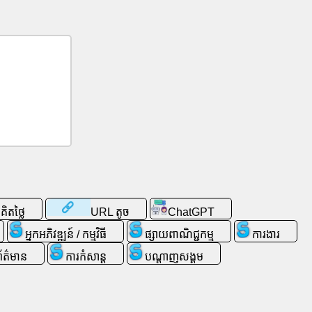
ិតថ្លៃ
URL តូច
ChatGPT
អ្នកអភិវឌ្ឍន៍ / កម្មវិធី
ផ្សាយពាណិជ្ជកម្ម
ការងារ
ព័ត៌មាន
ការកំសាន្ត
ប​ណ្តា​ញ​សង្គម