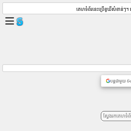
គេហទំព័រនេះប្រើខូឃីសំខាន់ៗ។
បង្កើត
ទំព័រ
មួយ។
បង្កើត
ក្រុម
បន្តជាមួយ G
អត្ថបទ
របៀប
វារៈ
ការ
កំសាន្ត