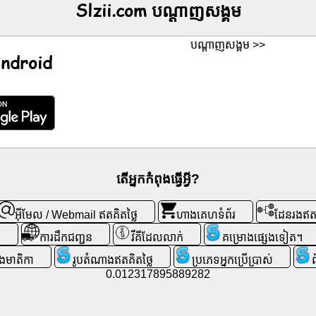
Slzii.com ប​ណ្តា​ញ​សង្គម
ប​ណ្តា​ញ​សង្គម >>
 Android
តើអ្នកកំពុងធ្វើអ្វី?
អ៊ីមែល / Webmail ឥតគិតថ្លៃ
ហាងគេហទំព័រ
ដែនរងឥតគ
ី
ការដឹកជញ្ជូន
វីគីដែលលាក់
គម្រោងផ្សេងទៀត។
្រងមាតិកា
រូបតំណាងឥតគិតថ្លៃ
ប្រភេទអ្នកប្រើប្រាស់
0.012317895889282