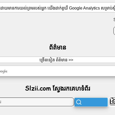
 ដោយមានការយល់ព្រមរបស់អ្នក យើងដាក់ខូឃី Google Analytics សម្រាប់ស្ថ
ព័ត៌មាន
ច្រើនទៀត ព័ត៌មាន >>
oogle
Slzii.com ស្វែងរកគេហទំព័រ