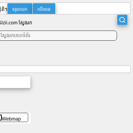
ទទួលយក
បដិសេធ
ិតិ។
Slzii.com ស្វែងរក
Webmap