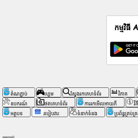
ប​
ណ្តា​
ញ​
កម្មវិធី
សង្គម
ព័ត៌មាន
រូប
តំណាង
ឥត
គិត
ថ្លៃ
តំណភ្ជាប់
ហ្គេម
ស្វែងរកគេហទំព័រ
វិភាគ
ឧបករណ៍
ថតគេហទំព័រ
ការរកមើលអាយភី
វីគ
ChatGPT
អត្ថបទ
របៀបវារៈ
ទំនាក់ទំនង
ប្រព័ន្ធគ្រប់គ
វីគី
ទំនាក់
សូមស្វាគមន៍!