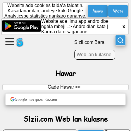
Website adə cookies faida’a faidatin.
Mowo
Watə
Kasadənəmlan, andeye kuki Google
Analyticsbe statistics nankaro gənanye.
Website adə ilmu app androidbe
Warak
ngəla mbeji =>
Androidlan katə
|
x
kunkunne
Kǝrma dǝro sagǝdǝne!
Slzii.com Bara
Karapka
kunkunne
Hawar
Hawarra
Gade Hawar >>
Agenda
Google lan goza kozəna
Soto
Slzii.com Web lan kulasne
Layi
jamaye