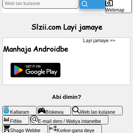
Hawar
Webmap
Icons
Slzii.com Layi jamaye
kəske
Layi jamaye >>
ZandeGPT
Manhaja Androidbe
Wiki
Kǝla
kǝlta
Abi dimin?
Biskewa
Kǝltǝram
Biskewa
Web lan kulasne
Web
lan
Fifiltə
E-mail dero / Watiya intanetbe
kulasne
Shago Webbe
Korkor-gana deye