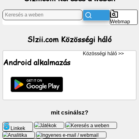
háló
Webmap
hírek
Slzii.com Közösségi háló
Ingyenes
ikonok
Közösségi háló >>
Android alkalmazás
ChatGPT
Wiki
Kapcsolatok
Játékok
mit csinálsz?
Keresés
Játékok
Keresés a weben
Linkek
a
Analitika
Ingyenes e-mail / webmail
weben