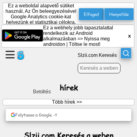
Ez a weboldal alapvető sütiket
használ. Az Ön beleegyezésével
Elfogad
Hanyatlás
Google Analytics cookie-kat
helyezünk el statisztikai célokra.
Hozzon
Ez a webhely jobb tapasztalattal
létre
rendelkezik az Android
x
egy
alkalmazásban =>
Nyissa meg
androidon
|
Töltse le most!
oldalt
Slzii.com Keresés
Csoport
létrehozása
hírek
Cikkek
Betöltés
Több hírek >>
Napirend
Folytassa a Google -t
Szórakozás
Slzii.com Keresés a weben
Közösségi