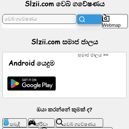
Slzii.com වෙබ් ගවේෂණය
පුවත්
Webmap
නොමිලේ
අයිකන
Slzii.com සමාජ ජාලය
ChatGPT
සමාජ ජාලය >>
Android යෙදුම
විකි
සම්බන්ධතා
ක්රීඩා
ඔයා කරන්නේ කුමක් ද?
වෙබ්
ගවේෂණය
සබැඳි
ක්රීඩා
වෙබ් ගවේෂණය